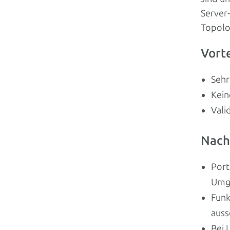
Server
Topolog
Vorte
Sehr
Kein
Vali
Nach
Port
Umge
Funk
auss
Bei 