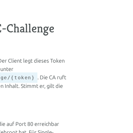
E-Challenge
Der Client legt dieses Token
 unter
. Die CA ruft
nge/{token}
Inhalt. Stimmt er, gilt die
ie auf Port 80 erreichbar
ebroot hat. Für Single-