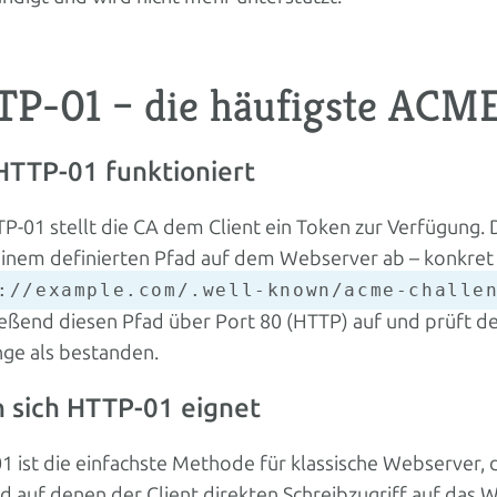
P-01 – die häufigste ACM
HTTP-01 funktioniert
P-01 stellt die CA dem Client ein Token zur Verfügung. 
einem definierten Pfad auf dem Webserver ab – konkret
://example.com/.well-known/acme-challe
eßend diesen Pfad über Port 80 (HTTP) auf und prüft den 
nge als bestanden.
 sich HTTP-01 eignet
 ist die einfachste Methode für klassische Webserver, d
d auf denen der Client direkten Schreibzugriff auf das W