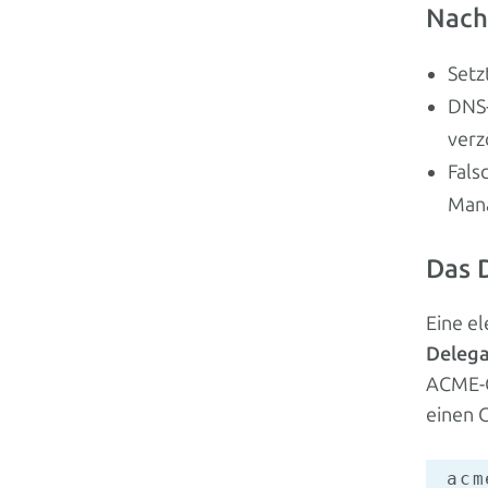
Nach
Setz
DNS-
verz
Fals
Mana
Das 
Eine e
Delega
ACME-C
einen 
_acm