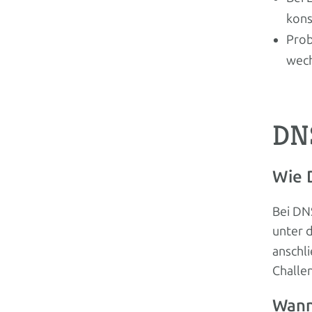
kons
Prob
wech
DNS
Wie 
Bei DNS
unter
anschli
Challe
Wann