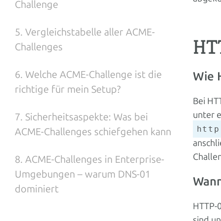
Challenge
5. Vergleichstabelle aller ACME-
HTT
Challenges
6. Welche ACME-Challenge ist die
Wie 
richtige für mein Setup?
Bei HTT
unter 
7. Sicherheitsaspekte: Was bei
http
ACME-Challenges schiefgehen kann
anschli
Challe
8. ACME-Challenges in Enterprise-
Umgebungen – warum DNS-01
Wann
dominiert
HTTP-01
sind un