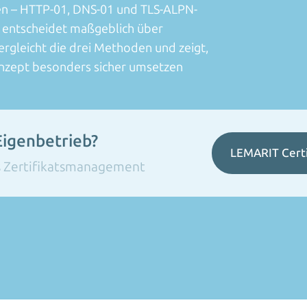
ren – HTTP-01, DNS-01 und TLS-ALPN-
, entscheidet maßgeblich über
ergleicht die drei Methoden und zeigt,
nzept besonders sicher umsetzen
Eigenbetrieb?
LEMARIT Certi
es Zertifikatsmanagement