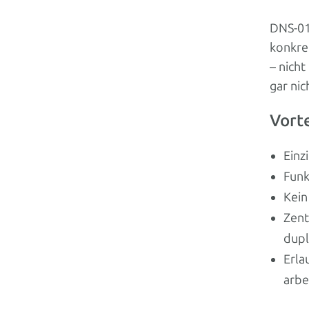
DNS-01
konkre
– nicht
gar nic
Vorte
Einz
Funk
Kein
Zent
dupl
Erla
arbe