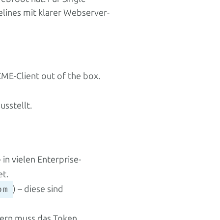
lines mit klarer Webserver-
CME-Client out of the box.
usstellt.
in vielen Enterprise-
t.
) – diese sind
om
ern muss das Token